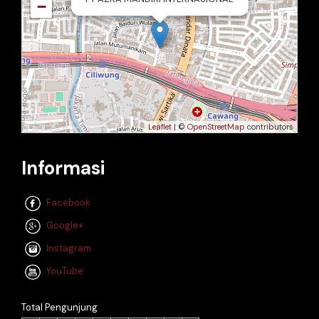
−
Leaflet
| ©
OpenStreetMap
contributors
Informasi
Facebook
Google+
Instagram
YouTube
Total Pengunjung