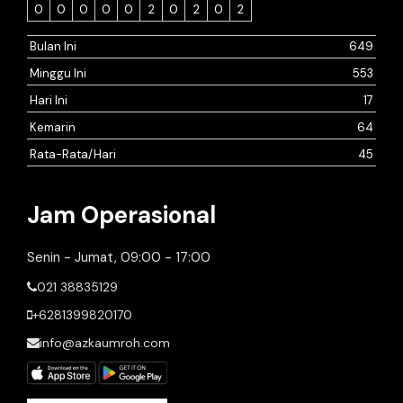
0
0
0
0
0
2
0
2
0
2
Bulan Ini
649
Minggu Ini
553
Hari Ini
17
Kemarin
64
Rata-Rata/Hari
45
Jam Operasional
Senin - Jumat, 09:00 - 17:00
021 38835129
+6281399820170
info@azkaumroh.com